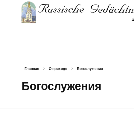
Русский Храм-памятник в Лейпциге
Русский приход и храм в Лейпциге
Главная
О приходе
Богослужения
Богослужения