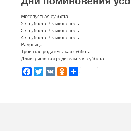
Дни поминовения ус
Мясопустная суббота
2-я суббота Великого поста
3-я суббота Великого поста
4-я суббота Великого поста
Радоница
Троицкая родительская суббота
Димитриевская родительская суббота
F
T
V
O
О
a
wi
K
d
тп
c
tt
n
р
e
er
o
а
b
kl
в
o
a
и
o
ss
ть