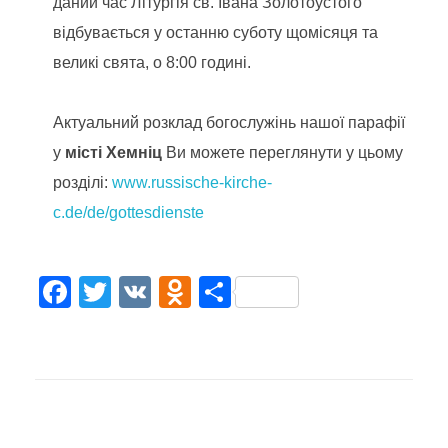
даний час Літургія св. Івана Золотоустого
відбувається у останню суботу щомісяця та
великі свята, o 8:00 годині.
Актуальний розклад богослужінь нашої парафії
у
місті Хемніц
Ви можете переглянути у цьому
розділі:
www.russische-kirche-
c.de/de/gottesdienste
Facebook
Twitter
YouTube
F
T
V
O
П
a
wi
K
d
о
c
tt
n
ді
e
er
o
л
b
kl
и