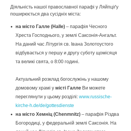
Діяльність нашої православної парафі у Ляйпціґу
поширюється два сусідніх міста:
日本語
на місто Галле (Halle)
– парафія Чесного
Хреста Господнього, у землі Саксонія-Ангальт.
На даний час Літургія св. Івана Золотоустого
відбувається у першу и другу суботу щомісяця
та великі свята, o 8:00 годині.
Актуальний розклад богослужінь у нашому
домовому храмі у
місті Галле
Ви можете
переглянути у цьому розділі:
www.russische-
kirche-h.de/de/gottesdienste
на місто Хемніц (Chenmnitz)
– парафія Різдва
Богородиці, у федеральній землі Саксонія. На