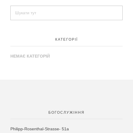
o
a
т
o
ss
и
k
ni
с
ki
я
КАТЕГОРІЇ
НЕМАЄ КАТЕГОРІЙ
БОГОСЛУЖІННЯ
Philipp-Rosenthal-Strasse- 51a