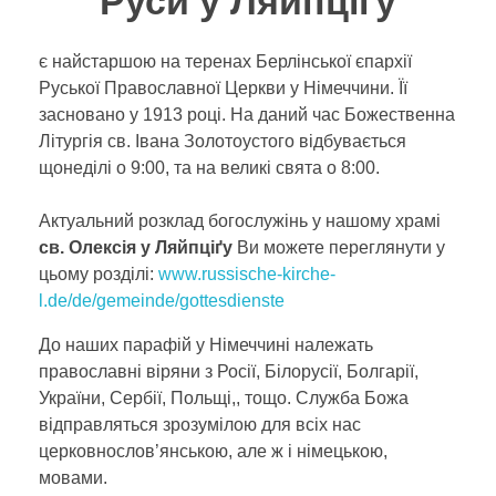
Руси у Ляйпціґу
РУССКИЙ
Богослужения
є найстаршою на теренах Берлінської єпархії
Руської Православної Церкви у Німеччини. Її
Благотворительность
DEUTSCH
засновано у 1913 році. На даний час Божественна
Літургія св. Івана Золотоустого відбувається
Информация для посетителей
щонеділі o 9:00, та на великі свята o 8:00.
Деятельность
ENGLISH
Актуальний розклад богослужінь у нашому храмі
Проект иконостаса
История
cв. Олексія у Ляйпціґу
Ви можете переглянути у
цьому розділі:
www.russische-kirche-
в Европе
Фотогрaфии
ITALIANO
l.de/de/gemeinde/gottesdienste
в Германии
Виды храма
До наших парафій у Німеччині належать
православні віряни з Росії, Білорусії, Болгарії,
в Лейпциге
FRANÇAIS
України, Сербії, Польщі,, тощо. Служба Божа
відправляться зрозумілою для всіх нас
церковнослов’янською, але ж і німецькою,
мовами.
УКРАЇНСЬКА