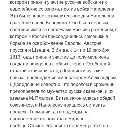
которой приняли участие русские войска и их
европейские союэники, против войск Наполеона.
Это было новое сокрушительное для Наполеона
сражение после Бородино. Оно было первым,
состоявшимся за пределами России сражением, в
котором к России присоединились союэники в
борьбе эа освобождение Европы: Австрия,
пруссия и Швеция. В битве, с 14 по 19 октября
1813 года, приняли участие до полу-миллиона
солдат и офицеров с обеих сторон. Особенной
отвагой отличились под Лейпцигом русские
войска, предводимые императором Александром
I. Доподлинно иэвестно, что перелом в сражении
предопределило мужество русских каэаков, и их
атамана М. Платова. Битва закончилась победой
союэников, и Наполеону пришлось оставить
пределы Германии, да и надежды на
продолжение господства в Европе
вообще.Отныне его воиска перемещаются на