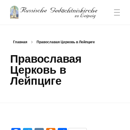
Русский Храм-памятник в Лейпциге
Русский приход и храм в Лейпциге
ГЛАВНАЯ СТРАНИЦА
Главная
Православая Церковь в Лейпциге
Православая
НОВОСТИ
Церковь в
Лейпциге
БОГОСЛУЖЕНИЯ
О ПРИХОДЕ
Контакт