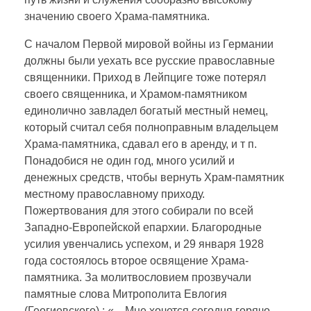
значению своего Храма-памятника.
С началом Первой мировой войны из Германии
должны были уехать все русские православные
священники. Приход в Лейпциге тоже потерял
своего священника, и Храмом-памятником
единолично завладел богатый местный немец,
который считал себя полноправным владельцем
Храма-памятника, сдавал его в аренду, и т п.
Понадобися не один год, много усилий и
денежных средств, чтобы вернуть Храм-памятник
местному православному приходу.
Пожертвования для этого собирали по всей
Западно-Европейской епархии. Благородные
усилия увенчались успехом, и 29 января 1928
года состоялось второе освящение Храма-
памятника. За молитвословием прозвучали
памятные слова Митрополита Евлогия
(Геогиевского) : «…Мне хочется сегодня горячо