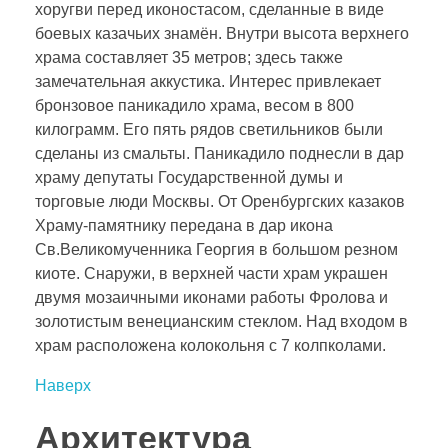
хоругви перед иконостасом, сделанные в виде
боевых казачьих знамён. Внутри высота верхнего
храма составляет 35 метров; здесь также
замечательная аккустика. Интерес привлекает
бронзовое паникадило храма, весом в 800
килограмм. Его пять рядов светильников были
сделаны из смальты. Паникадило поднесли в дар
храму депутаты Государственной думы и
торговые люди Москвы. От Оренбургских казаков
Храму-памятнику передана в дар икона
Св.Великомученника Георгия в большом резном
киоте. Снаружи, в верхней части храм украшен
двумя мозаичными иконами работы Фролова и
золотистым венецианским стеклом. Над входом в
храм расположена колокольня с 7 колпколами.
Наверх
Архитектура