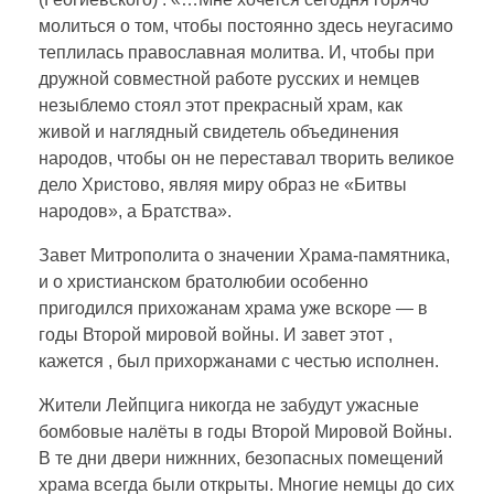
молиться о том, чтобы постоянно здесь неугасимо
теплилась православная молитва. И, чтобы при
дружной совместной работе русских и немцев
незыблемо стоял этот прекрасный храм, как
живой и наглядный свидетель объединения
народов, чтобы он не переставал творить великое
дело Христово, являя миру образ не «Битвы
народов», а Братства».
Завет Митрополита о значении Храма-памятника,
и о христианском братолюбии особенно
пригодился прихожанам храма уже вскоре — в
годы Второй мировой войны. И завет этот ,
кажется , был прихоржанами с честью исполнен.
Жители Лейпцига никогда не забудут ужасные
бомбовые налёты в годы Второй Мировой Войны.
В те дни двери нижнних, безопасных помещений
храма всегда были открыты. Многие немцы до сих