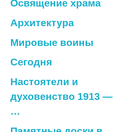
Освящение храма
Архитектура
日本語
Мировые воины
Сегодня
Настоятели и
духовенство 1913 —
…
Памятные доски в