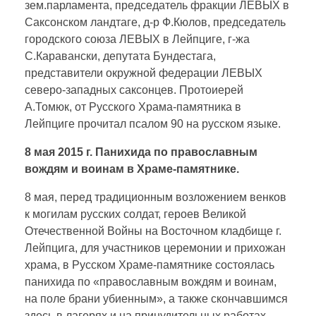
зем.парламента, председатель фракции ЛЕВЫХ в
Саксонском ландтаге, д-р Ф.Кюлов, председатель
городского союза ЛЕВЫХ в Лейпциге, г-жа
С.Каравански, депутата Бундестага,
представители окружной федерации ЛЕВЫХ
северо-западных саксонцев. Протоиерей
А.Томюк, от Русского Храма-памятника в
Лейпциге прочитал псалом 90 на русском языке.
8 мая 2015 г. Панихида по православным
вождям и воинам в Храме-памятнике.
8 мая, перед традиционным возложением венков
к могилам русских солдат, героев Великой
Отечественной Войны на Восточном кладбище г.
Лейпцига, для участников церемонии и прихожан
храма, в Русском Храме-памятнике состоялась
панихида по «православным вождям и воинам,
на поле брани убиенным», а также скончавшимся
здесь в лагерях и на принудительных работах.