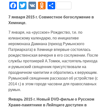
РУССКИЙ
F
T
V
O
О
Богослужения
a
wi
K
d
тп
7 января 2015 г. Совместное богослужение в
c
tt
n
р
Благотворительность
Хемнице.
DEUTSCH
e
er
o
а
Информация для посетителей
7 января, на «русское» Рождество, т.е. по
b
kl
в
юлианскому календарю, по инициативе
o
a
и
Деятельность
ENGLISH
иеромонаха Дамиана (приход Румынского
o
ss
ть
Патриархата) в Хемнице впервые состоялась
Проект иконостаса
История
рождественская вечерня в его сослужении. После
k
ni
службы протоиерей А.Томюк, настоятель прихода
в Европе
Фотогрaфии
ITALIANO
ki
и румынский священник присутствовали на
в Германии
праздничном чаепитии и обратились к верующим.
Виды храма
Румынский священник рассказал об устройстве (с
в Лейпциге
FRANÇAIS
2014 г.) в этом городе часовни для православных
румын.
Январь 2015 г. Новый DVD-фильм о Русском
УКРАЇНСЬКА
Храме-памятнике в Лейпциге доступен в