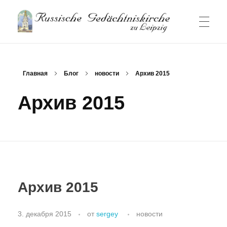
Русский Храм-памятник в Лейпциге
Русский приход и храм в Лейпциге
ГЛАВНАЯ СТРАНИЦА
Главная
Блог
новости
Архив 2015
Архив 2015
НОВОСТИ
БОГОСЛУЖЕНИЯ
Архив 2015
О ПРИХОДЕ
3. декабря 2015
от
sergey
новости
Контакт