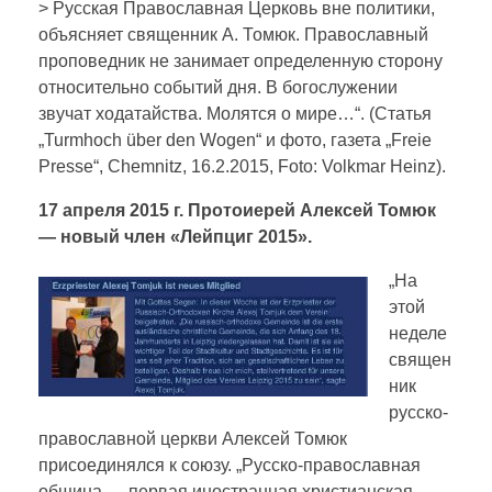
> Русская Православная Церковь вне политики,
объясняет священник А. Томюк. Православный
проповедник не занимает определенную сторону
относительно событий дня. В богослужении
звучат ходатайства. Молятся о мире…“. (Статья
„Turmhoch über den Wogen“ и фото, газета „Freie
Presse“, Chemnitz, 16.2.2015, Foto: Volkmar Heinz).
17 апреля 2015 г. Протоиерей Алексей Томюк
— новый член «Лейпциг 2015».
„На
этой
неделе
священ
ник
русско-
православной церкви Алексей Томюк
присоединялся к союзу. „Русско-православная
община — первая иностранная христианская