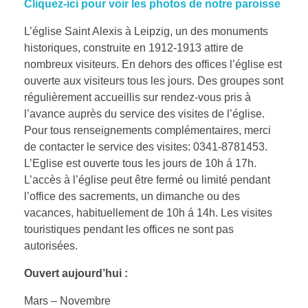
Galerie photos de Paroisse
Cliquez-ici pour voir les photos de notre paroisse
ENGLISH
e
er
o
g
L’église Saint Alexis à Leipzig, un des monuments
Galerie photos de l’Eglise
b
kl
er
historiques, construite en 1912-1913 attire de
o
a
Je crois
nombreux visiteurs. En dehors des offices l’église est
ITALIANO
o
ss
ouverte aux visiteurs tous les jours. Des groupes sont
L’eglise russe
régulièrement accueillis sur rendez-vous pris à
k
ni
l’avance auprès du service des visites de l’église.
1000 ans d’existence de l’eglise orthodoxe russe
ki
FRANÇAIS
Pour tous renseignements complémentaires, merci
de contacter le service des visites: 0341-8781453.
L’Eglise à Leipzig
L’Eglise est ouverte tous les jours de 10h á 17h.
L’accès à l’église peut être fermé ou limité pendant
Saint Alexis, Métropolite de Moscou
УКРАЇНСЬКА
l’office des sacrements, un dimanche ou des
L’Eglise Orthodoxe Russe à Leipzig
vacances, habituellement de 10h á 14h. Les visites
touristiques pendant les offices ne sont pas
日本語
Concernant la situation en l’Allemagne
autorisées.
Diocese du Patriarcat de Moscou
Ouvert aujourd’hui :
Mars – Novembre