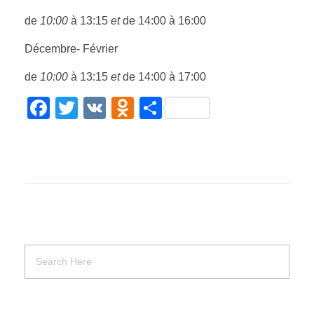
de
10:00
à 13:15
et
de 14:00 à 16:00
Décembre- Février
de
10:00
à 13:15
et
de 14:00 à 17:00
F
T
V
O
P
a
wi
K
d
ar
c
tt
n
ta
e
er
o
g
b
kl
er
o
a
o
ss
k
ni
ki