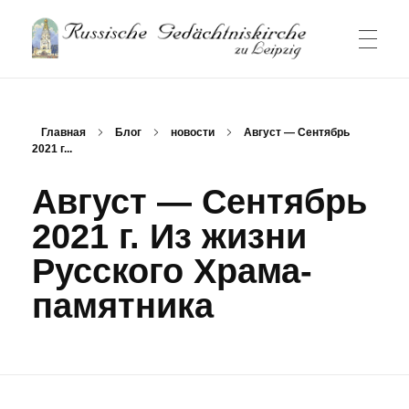
Русский Храм-памятник в Лейпциге
Русский приход и храм в Лейпциге
ГЛАВНАЯ СТРАНИЦА
Главная
Блог
новости
Август — Сентябрь
2021 г...
НОВОСТИ
Август — Сентябрь
2021 г. Из жизни
БОГОСЛУЖЕНИЯ
Русского Храма-
памятника
О ПРИХОДЕ
Контакт