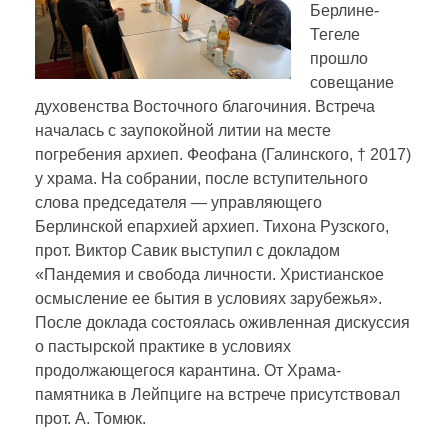
k
ni
Берлине-
ki
Тегеле
прошло
日本語
совещание
духовенства Восточного благочиния. Встреча
началась с заупокойной литии на месте
погребения архиеп. Феофана (Галинского, † 2017)
у храма. На собрании, после вступительного
слова председателя — управляющего
Берлинской епархией архиеп. Тихона Рузского,
прот. Виктор Савик выступил c докладом
«Пандемия и свобода личности. Христианское
осмысление ее бытия в условиях зарубежья».
После доклада состоялась оживленная дискуссия
о пастырской практике в условиях
продолжающегося карантина. От Храма-
памятника в Лейпциге на встрече присутствовал
прот. А. Томюк.