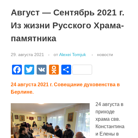
РУССКИЙ
Август — Сентябрь 2021 г.
Богослужения
Из жизни Русского Храма-
Благотворительность
DEUTSCH
памятника
Информация для посетителей
Деятельность
29. августа 2021
от
Alexei Tomjuk
новости
ENGLISH
F
T
V
O
О
Проект иконостаса
История
a
wi
K
d
тп
в Европе
Фотогрaфии
ITALIANO
24 августа 2021 г. Совещание духовенства в
c
tt
n
р
Берлине.
в Германии
Виды храма
e
er
o
а
24 августа в
b
kl
в
в Лейпциге
FRANÇAIS
приходе
o
a
и
храма свв.
o
ss
ть
Константина
и Елены в
УКРАЇНСЬКА