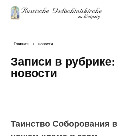
Русский Храм-памятник в Лейпциге
Русский приход и храм в Лейпциге
ГЛАВНАЯ СТРАНИЦА
Главная
новости
Записи в рубрике:
НОВОСТИ
новости
БОГОСЛУЖЕНИЯ
О ПРИХОДЕ
Таинство Соборования в
Контакт