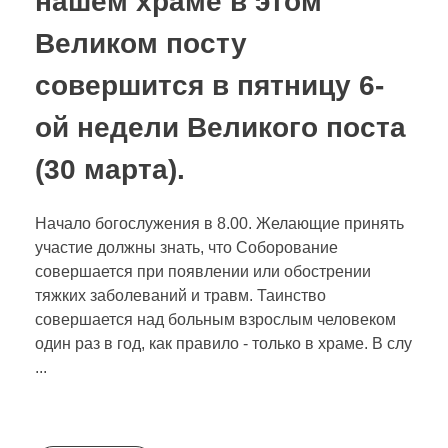
нашем храме в этом
РУССКИЙ
Великом посту
Богослужения
совершится в пятницу 6-
Благотворительность
DEUTSCH
ой недели Великого поста
Информация для посетителей
(30 марта).
Деятельность
ENGLISH
Проект иконостаса
История
Начало богослужения в 8.00. Желающие принять
участие должны знать, что Соборование
в Европе
Фотогрaфии
ITALIANO
совершается при появлении или обострении
тяжких заболеваний и травм. Таинство
в Германии
Виды храма
совершается над больным взрослым человеком
один раз в год, как правило - только в храме. В слу
в Лейпциге
FRANÇAIS
...
УКРАЇНСЬКА