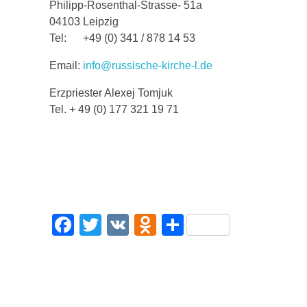
Philipp-Rosenthal-Strasse- 51a
c
tt
n
e
04103 Leipzig
e
er
o
n
Tel: +49 (0) 341 / 878 14 53
b
kl
Email:
info@russische-kirche-l.de
o
a
Erzpriester Alexej Tomjuk
o
ss
Tel. + 49 (0) 177 321 19 71
k
ni
ki
F
T
V
O
T
a
wi
K
d
eil
c
tt
n
e
e
er
o
n