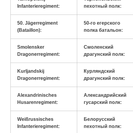
Infanterieregiment:
пехотный полк:
50. Jägerregiment
50-го егерского
(Bataillon):
полка батальон:
Smolensker
Смоленский
Dragonerregiment:
драгунский полк:
Kurljandskij
Курляндский
Dragonerregiment:
драгунский полк:
Alexandrinisches
Александрийский
Husarenregiment:
гусарский полк:
Weißrussisches
Белорусский
Infanterieregiment:
пехотный полк: