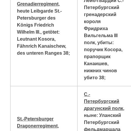
Лейб-гвардии С.-
Grenadierregiment
,
Петербургский
heute Leibgarde St.-
гренадерский
Petersburger des
короля
Königs Friedrich
Фридриха
Wilhelm III., getötet:
Вильгельма
III
Leutnant Kosora,
полк, убиты:
Fähnrich Kanaischew,
поручик Косора,
des unteren Ranges 38;
прапорщик
Канаишев,
нижних чинов
убит
o
38;
С.-
Петербургский
драгунский полк
,
ныне: Уланский
St.-Petersburger
Петербургский
Dragonerregiment
,
фельдмаршала