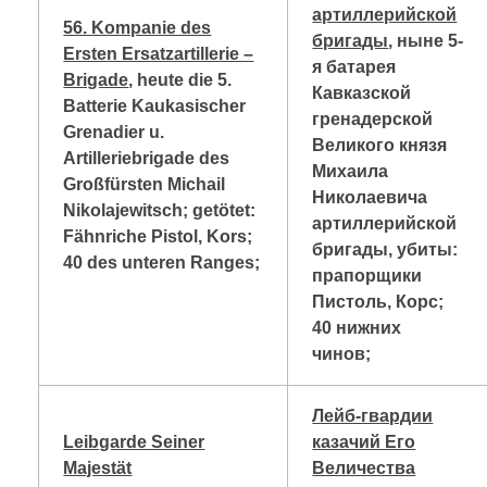
артиллерийской
56. Kompanie des
бригады
, ныне 5-
Ersten Ersatzartillerie –
я батарея
Brigade
, heute die 5.
Кавказской
Batterie Kaukasischer
гренадерской
Grenadier u.
Великого князя
Artilleriebrigade des
Михаила
Großfürsten Michail
Николаевича
Nikolajewitsch; getötet:
артиллерийской
Fähnriche Pistol, Kors;
бригады, убиты:
40 des unteren Ranges;
прапорщики
Пистоль, Корс;
40 нижних
чинов;
Лейб-гвардии
Leibgarde Seiner
казачий Его
Majestät
Величества