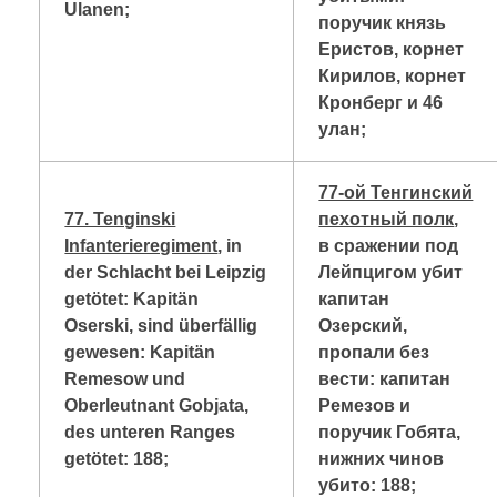
Ulanen;
поручик князь
Еристов, корнет
Кирилов, корнет
Кронберг и 46
улан;
77-ой Тенгинский
77. Tenginski
пехотный полк
,
Infanterieregiment
, in
в сражении под
der Schlacht bei Leipzig
Лейпцигом убит
getötet: Kapitän
капитан
Oserski, sind überfällig
Озерский,
gewesen: Kapitän
пропали без
Remesow und
вести: капитан
Oberleutnant Gobjata,
Ремезов и
des unteren Ranges
поручик Гобята,
getötet: 188;
нижних чинов
убито: 188;