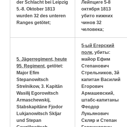
der Schlacht bei Leipzig
Лейпциге 5-8
5.-8. Oktober 1813
октября 1813
wurden 32 des unteren
убито нижних
Ranges getötet;
чинов 32
человека;
5-ый Егерский
полк
, убиты:
5. Jägerregiment, heute
майор Ефим
95. Regiment
, getötet:
Степанович
Major Efim
Стрельников, 3й
Stepanowitsch
капитан Василий
Strelnikow, 3. Kapitän
Егорович
Wasilij Egorowitsch
Армашевский,
Armaschewskij,
штабс-капитаны
Stabskapitäne Fjodor
Феодор
Lukjanowitsch Skljar
Лукьянович
und Stepan
Скляр и Степан