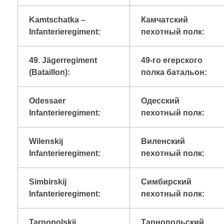
Kamtschatka –
Камчатский
Infanterieregiment:
пехотный полк:
49. Jägerregiment
49-го егерского
(Bataillon):
полка батальон:
Odessaer
Одесский
Infanterieregiment:
пехотный полк:
Wilenskij
Виленский
Infanterieregiment:
пехотный полк:
Simbirskij
Симбирский
Infanterieregiment:
пехотный полк:
Tarnopolskij
Тарнопольский