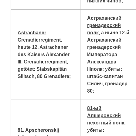
нижних чинов;
Астраханский
гренадерский
Astrachaner
полк
, а ныне 12-й
Grenadierregiment
,
Астраханский
heute 12. Astrachaner
гренадерский
des Kaisers Alexander
Императора
III. Grenadierregiment,
Александра
getötet: Stabskapitän
III
полк; убиты:
Silitsch, 80 Grenadiere;
штабс-капитан
Силич, гренадер
80;
81-ый
Апшеронский
пехотный полк
,
81. Apscheronskij
убиты: