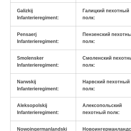
Galizkij
Галицкий пехотный
Infanterieregiment:
полк:
Pensaerj
Пензенский пехотн
Infanterieregiment:
полк:
Smolensker
Смоленский пехотн
Infanterieregiment:
полк:
Narwskij
Нарвский пехотный
Infanterieregiment:
полк:
Aleksopolskij
Алексопольский
Infanterieregiment:
пехотный полк:
Nowoingermanlandski
Новоингерманланд