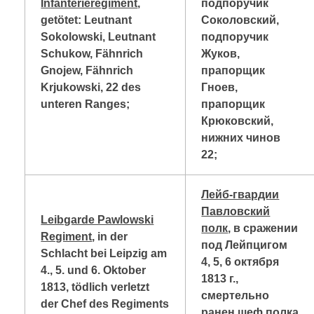
Infanterieregiment
,
подпоручик
getötet: Leutnant
Соколовский,
Sokolowski, Leutnant
подпоручик
Schukow, Fähnrich
Жуков,
Gnojew, Fähnrich
прапорщик
Krjukowski, 22 des
Гноев,
unteren Ranges;
прапорщик
Крюковский,
нижних чинов
22;
Лейб-гвардии
Павловский
Leibgarde Pawlowski
полк
, в сражении
Regiment
, in der
под Лейпцигом
Schlacht bei Leipzig am
4, 5, 6 октября
4., 5. und 6. Oktober
1813 г.,
1813, tödlich verletzt
смертельно
der Chef des Regiments
ранен шеф полка