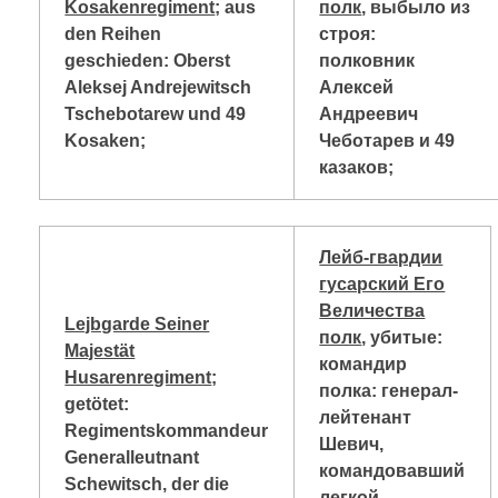
Kosakenregiment
; aus
полк
, выбыло из
den Reihen
строя:
geschieden: Oberst
полковник
Aleksej Andrejewitsch
Алексей
Tschebotarew und 49
Андреевич
Kosaken;
Чеботарев и 49
казаков;
Лейб-гвардии
гусарский Его
Величества
Lejbgarde Seiner
полк
, убитые:
Majestät
командир
Husarenregiment
;
полка: генерал-
getötet:
лейтенант
Regimentskommandeur
Шевич,
Generalleutnant
командовавший
Schewitsch, der die
легкой