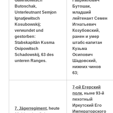
Gawriilowitsch
Гавриилович
Butoschak,
Бутошак,
Unterleutnant Semjon
младший
Ignatjewitsch
лейтенант Семен
Kosubowskij;
Игнатьевич
verwundet und
Козубовский,
gestorben:
ранен и умер
Stabskapitän Kusma
штабс-капитан
Osipowitsch
Кузьма
Schadowskij, 63 des
Осипович
unteren Ranges.
Шадовский,
нижних чинов
63;
7-ой Егерский
полк
, ныне 93-й
пехотный
Иркутский Его
7. Jägerregiment
, heute
Императорского