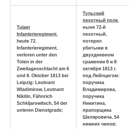
Тульский
пехотный полк
,
Tulaer
ныне 72-й
Infanterieregiment
,
пехотный,
heute 72.
потерял
Infanterieregiment,
убитыми в
verloren unter den
двухдневном
Toten in der
сражении 6 и 8
Zweitagesschlacht am 6
октября 1813 г.
und 8. Oktober 1813 bei
под Лейпцигом:
Leipzig: Leutnant
поручика
Wladimirow, Leutnant
Владимирова,
Nikitin, Fähnrich
поручика
Schkljarowitsch, 54 der
Никитина,
unteren Dienstgrade;
прапорщика
Шкляровича, 54
нижних чинов;