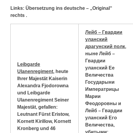
Links: Übersetzung ins deutsche – „Original“
rechts
.
Лейб – Гвардии
уланский
драгунский полк
,
ныне Лейб –
Гвардии
Leibgarde
уланский Ее
Ulanenregiment
, heute
Величества
Ihrer Majestät Kaiserin
Государыни
Alexandra Fjodorowna
Императрицы
und Leibgarde
Марии
Ulanenregiment Seiner
Феодоровны и
Majestät, gefallen:
Лейб – Гвардии
Leutnant Fürst Eristow,
уланский Его
Kornett Kirillow, Kornett
Величества,
Kronberg und 46
убитыми: