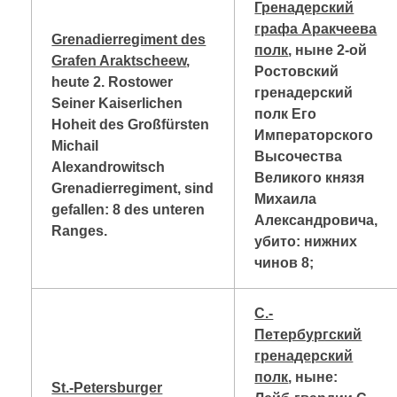
Гренадерский
графа Аракчеева
Grenadierregiment des
полк
, ныне 2-ой
Grafen Araktscheew
,
Ростовский
heute 2. Rostower
гренадерский
Seiner Kaiserlichen
полк Его
Hoheit des Großfürsten
Императорского
Michail
Высочества
Alexandrowitsch
Великого князя
Grenadierregiment, sind
Михаила
gefallen: 8 des unteren
Александровича,
Ranges.
убито: нижних
чинов 8;
С.-
Петербургский
гренадерский
полк
, ныне:
St.-Petersburger