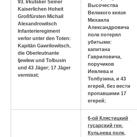
93. Irkutsker Seiner
Высочества
Kaiserlichen Hoheit
Великого князя
Großfürsten Michail
Михаила
Alexandrowitsch
Александровича
Infanterieregiment
полк потерял
verlor unter den Toten:
убитыми:
Kapitän Gawrilowitsch,
капитана
die Oberleutnante
Гавриловича,
Ijewlew und Tolbusin
поручиков
und 43 Jäger; 17 Jäger
Иевлева и
vermisst;
Толбузина, и 43
егерей, без вести
пропавшими 17
егерей;
6-ой Клястицкий
гусарский ген.
Кульнева полк
,