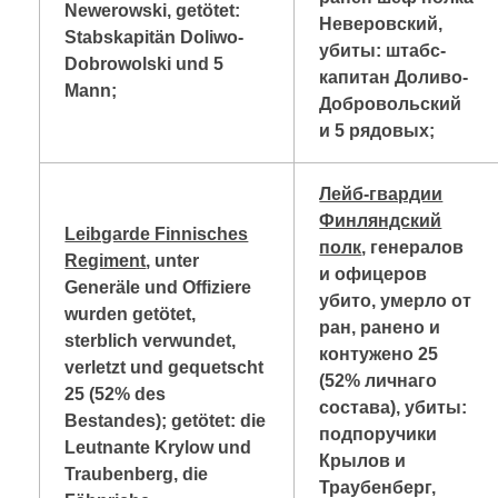
Newerowski, getötet:
Неверовский,
Stabskapitän Doliwo-
убиты: штабс-
Dobrowolski und 5
капитан Доливо-
Mann;
Добровольский
и 5 рядовых;
Лейб-гвардии
Финляндский
Leibgarde Finnisches
полк
, генералов
Regiment
, unter
и офицеров
Generäle und Offiziere
убито, умерло от
wurden getötet,
ран, ранено и
sterblich verwundet,
контужено 25
verletzt und gequetscht
(52% личнаго
25 (52% des
состава), убиты:
Bestandes); getötet: die
подпоручики
Leutnante Krylow und
Крылов и
Traubenberg, die
Траубенберг,