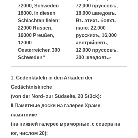
72000, Schweden
72,000 пруссовъ,
18000. In diesen
18,000 шведовъ.
Schlachten fielen:
Въ этихъ бояхъ
22000 Russen,
пало: 22,000
16000 Preußen,
русскихъ, 16,000
12000
австрiйцевъ,
Oesterreicher, 300
12,000 пруссовъ,
Schweden“
300 шведовъ»
Gedenktafeln in den Arkaden der
Gedächtniskirche
(von der Nord- zur Südseite, 20 Stück):
II.
Памятные доски на галерее Храме-
памятнике
(на нижней галерее мраморные, с севера на
юг, числом 20):