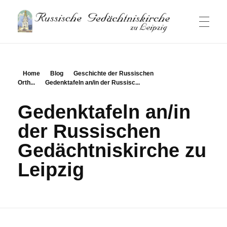
Russische Gedaechtniskirche
Russische Gemeinde und Kirche in Leipzig
HAUPTSEITE
Home
Blog
Geschichte der Russischen
Orth...
Gedenktafeln an/in der Russisc...
NACHRICHTEN
Gedenktafeln an/in
der Russischen
GOTTESDIENSTE
Gedächtniskirche zu
Leipzig
GEMEINDE
Besucherinformation