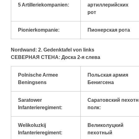
5 Artilleriekompanien:
артиллерийских
рот
Pionierkompanie:
Пионерская рота
Nordwand: 2. Gedenktafel von links
CЕВЕРНАЯ СТЕНА: Доска 2-я слева
Polnische Armee
Польская армия
Beningsens
Бенигсена
Saratower
Саратовский пехот
Infanterieregiment:
полк:
Welikoluzkij
Великолуцкий
Infanterieregiment:
пехотный