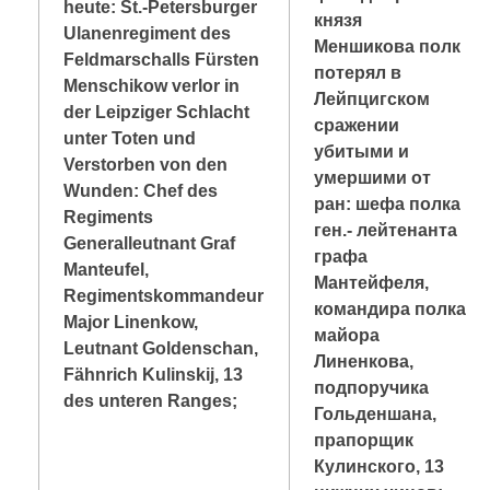
heute: St.-Petersburger
князя
Ulanenregiment des
Меншикова полк
Feldmarschalls Fürsten
потерял в
Menschikow verlor in
Лейпцигском
der Leipziger Schlacht
сражении
unter Toten und
убитыми и
Verstorben von den
умершими от
Wunden: Chef des
ран: шефа полка
Regiments
ген.- лейтенанта
Generalleutnant Graf
графа
Manteufel,
Мантейфеля,
Regimentskommandeur
командира полка
Major Linenkow,
майора
Leutnant Goldenschan,
Линенкова,
Fähnrich Kulinskij, 13
подпоручика
des unteren Ranges;
Гольденшана,
прапорщик
Кулинского, 13