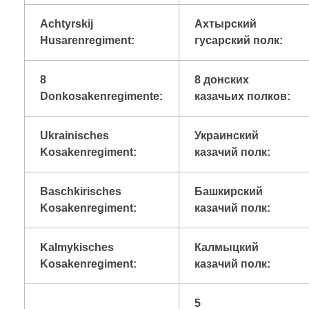
Achtyrskij
Ахтырский
Husarenregiment:
гусарский полк:
8
8 донских
Donkosakenregimente:
казачьих полков:
Ukrainisches
Украинский
Kosakenregiment:
казачий полк:
Baschkirisches
Башкирский
Kosakenregiment:
казачий полк:
Kalmykisches
Калмыцкий
Kosakenregiment:
казачий полк:
5