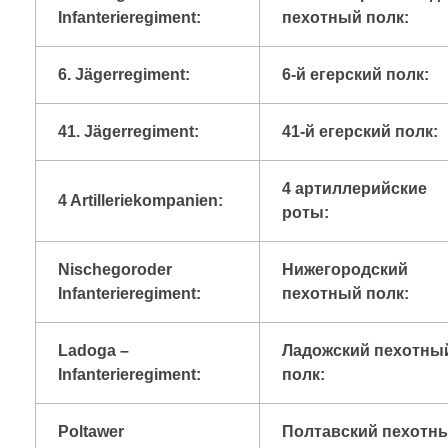
Infanterieregiment:
пехотный полк:
6. Jägerregiment:
6-й егерский полк:
41. Jägerregiment:
41-й егерский полк:
4 артиллерийские
4 Artilleriekompanien:
роты:
Nischegoroder
Нижегородский
Infanterieregiment:
пехотный полк:
Ladoga –
Ладожский пехотны
Infanterieregiment:
полк:
Poltawer
Полтавский пехотн