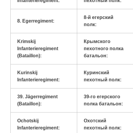
Infanterieregiment:
пехотный полк:
8-й егерский
8. Egerregiment:
полк:
Krimskij
Крымского
Infanterieregiment
пехотного полка
(Bataillon):
батальон:
Kurinskij
Куринский
Infanterieregiment:
пехотный полк:
39. Jägerregiment
39-го егерского
(Bataillon):
полка батальон:
Ochotskij
Охотский
Infanterieregiment:
пехотный полк: