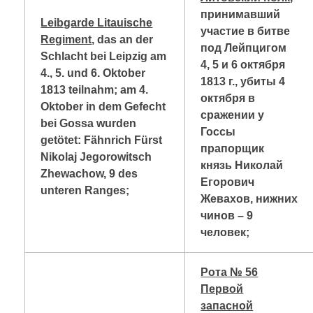
принимавший
Leibgarde Litauische
участие в битве
Regiment
, das an der
под Лейпцигом
Schlacht bei Leipzig am
4, 5 и 6 октября
4., 5. und 6. Oktober
1813 г., убиты 4
1813 teilnahm; am 4.
октября в
Oktober in dem Gefecht
сражении у
bei Gossa wurden
Госсы
getötet: Fähnrich Fürst
прапорщик
Nikolaj Jegorowitsch
князь Николай
Zhewachow, 9 des
Егорович
unteren Ranges;
Жевахов, нижних
чинов – 9
человек;
Рота № 56
Первой
запасной