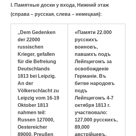
b
kl
I
. Памятные доски у входа, Нижний этаж
o
a
(справа – русская, слева – немецкая):
o
ss
日本語
k
ni
„Dem Gedenken
«Памяти 22.000
ki
der 22000
русскихъ
russischen
воиновъ,
Krieger, gefallen
павшихъ подъ
für die Befreiung
Лейпцигомъ за
Deutschlands
освобожден
i
е
1813 bei Leipzig.
Герман
i
и. Въ
An der
битве народовъ
Völkerschlacht zu
подъ
Leipzig vom 16-19
Лейпцигомъ 4-7
Oktober 1813
октября 1813 г.
nahmen teil:
участвовало:
Russen 127000,
127,000 русскихъ,
Oestereicher
89,000
89000, Preußen
австр
i
йцевъ,