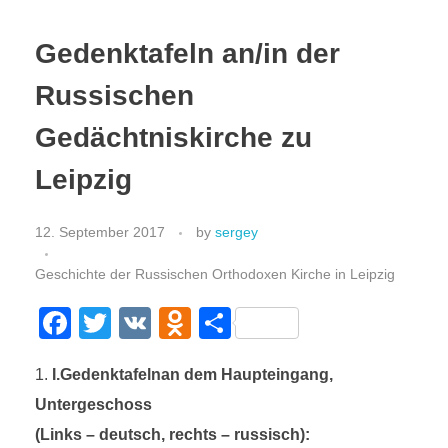
РУССКИЙ
Kontakt
Gedenktafeln an/in der
Gottesdienste
Russischen
DEUTSCH
Wohltätigkeit
Gedächtniskirche zu
Leipzig
Aktivitäten
ENGLISH
Das Projekt der Ikonenwand
Geschichte
12. September 2017
by
sergey
in Europa
Fotos
ITALIANO
Geschichte der Russischen Orthodoxen Kirche in Leipzig
in Deutschland
Ansichten
F
T
V
O
T
a
wi
K
d
eil
in Leipzig
Statistik der Taufen
FRANÇAIS
I
.
Gedenktafeln
an
dem
Haupteingang
,
c
tt
n
e
Untergeschoss
e
er
o
n
(
Links
–
deutsch
,
rechts
–
russisch
):
УКРАЇНСЬКА