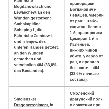
Fähnriche
прапорщики
Bogdanowitsch und
Богданович и
Lewaschew, an den
Левашев, умерли
Wunden gestorben:
от ран: штабс-
Stabskapitäne
капитан Шепинг
Scheping I., die
1-й, прапорщики
Fähnriche Zemirow I.
Цемиров 1-й и
und Islenjew, des
Исленьев,
unteren Ranges getötet,
нижних чинов
an den Wunden
убито, умерло от
gestorben und
ран, и пропало
verschollen 464 (33,6%
без вести – 464
des Bestandes).
(33,6% личнаго
состава).
Смоленский
Smolensker
драгунский полк
,
Dragonerregiment
, in
в сражении при