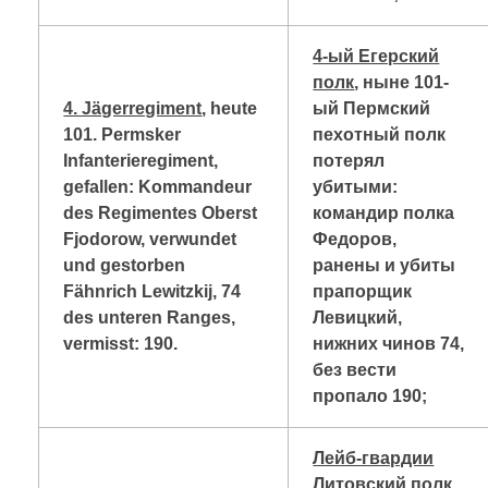
4-ый Егерский
полк
, ныне 101-
4. Jägerregiment
, heute
ый Пермский
101. Permsker
пехотный полк
Infanterieregiment,
потерял
gefallen: Kommandeur
убитыми:
des Regimentes Oberst
командир полка
Fjodorow, verwundet
Федоров,
und gestorben
ранены и убиты
Fähnrich Lewitzkij, 74
прапорщик
des unteren Ranges,
Левицкий,
vermisst: 190.
нижних чинов 74,
без вести
пропало 190;
Лейб-гвардии
Литовский полк
,