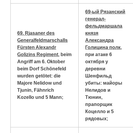
69-ый Рязанский
генерал-
фельдмаршала
69. Rjasaner des
князя
Generalfeldmarschalls
Александра
Fürsten Alexandr
Голицина полк
,
Golizins Regiment
, beim
при атаке 6
Angriff am 6. Oktober
октября у
beim Dorf Schönefeld
деревни
wurden getötet: die
Шенфильд
Majore Nelidow und
убиты: майоры
Tjunin, Fähnrich
Нелидов и
Kozello und 5 Mann;
Тюнин,
прапорщик
Коцелло и 5
рядовых;