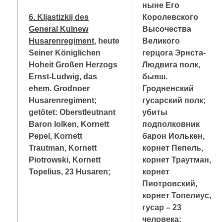
ныне Его
6. Kljastizkij des
Королевского
General Kulnew
Высочества
Husarenregiment
, heute
Великого
Seiner Königlichen
герцога Эрнста-
Hoheit Großen Herzogs
Людвига полк,
Ernst-Ludwig, das
бывш.
ehem. Grodnoer
Гродненский
Husarenregiment;
гусарский полк;
getötet: Oberstleutnant
убиты
Baron Iolken, Kornett
подполковник
Pepel, Kornett
барон Иолькен,
Trautman, Kornett
корнет Пепель,
Piotrowski, Kornett
корнет Траутман,
Topelius, 23 Husaren;
корнет
Пиотровский,
корнет Топелиус,
гусар – 23
человека;