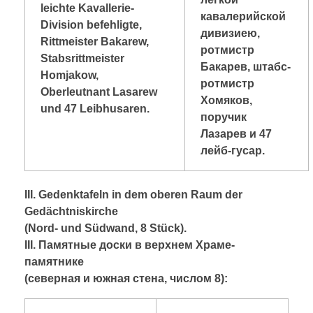
leichte Kavallerie-
кавалерийской
Division befehligte,
дивизиею,
Rittmeister Bakarew,
ротмистр
Stabsrittmeister
Бакарев, штабс-
Homjakow,
ротмистр
Oberleutnant Lasarew
Хомяков,
und 47 Leibhusaren.
поручик
Лазарев и 47
лейб-гусар.
III. Gedenktafeln in dem oberen Raum der
Gedächtniskirche
(Nord- und Südwand, 8 Stück).
III
. Памятные доски в верхнем Храме-
памятнике
(северная и южная стена, числом 8):