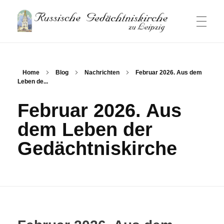
Russische Gedaechtniskirche
Russische Gemeinde und Kirche in Leipzig
HAUPTSEITE
Home
Blog
Nachrichten
Februar 2026. Aus dem
Leben de...
NACHRICHTEN
Februar 2026. Aus
dem Leben der
GOTTESDIENSTE
Gedächtniskirche
GEMEINDE
Besucherinformation