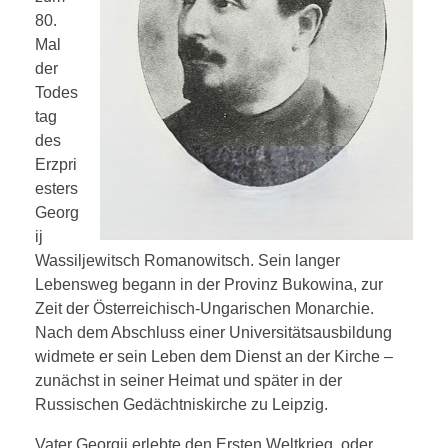
80.
Mal
der
日本語
Todes
tag
des
Erzpri
esters
Georg
ij
Wassiljewitsch Romanowitsch. Sein langer
Lebensweg begann in der Provinz Bukowina, zur
Zeit der Österreichisch-Ungarischen Monarchie.
Nach dem Abschluss einer Universitätsausbildung
widmete er sein Leben dem Dienst an der Kirche –
zunächst in seiner Heimat und später in der
Russischen Gedächtniskirche zu Leipzig.
Vater Georgij erlebte den Ersten Weltkrieg, oder