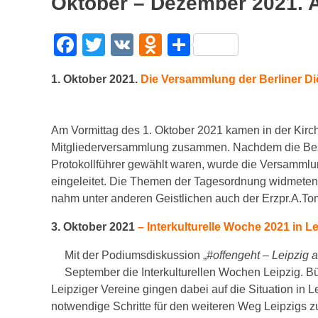
Oktober – Dezember 2021. 
F
T
V
O
T
a
wi
K
d
eil
1. Oktober 2021.
Die Versammlung der Berliner D
c
tt
n
e
e
er
o
n
b
kl
Am Vormittag des 1. Oktober 2021 kamen in der Kirch
Mitgliederversammlung zusammen. Nachdem die Besch
o
a
Protokollführer gewählt waren, wurde die Versamml
o
ss
eingeleitet. Die Themen der Tagesordnung widmeten 
k
ni
nahm unter anderen Geistlichen auch der Erzpr.A.Tomj
ki
3. Oktober 2021
– Interkulturelle Woche 2021 in Le
Mit der Podiumsdiskussion „
#offengeht – Leipzig a
September die Interkulturellen Wochen Leipzig. B
Leipziger Vereine gingen dabei auf die Situation in Le
notwendige Schritte für den weiteren Weg Leipzigs z