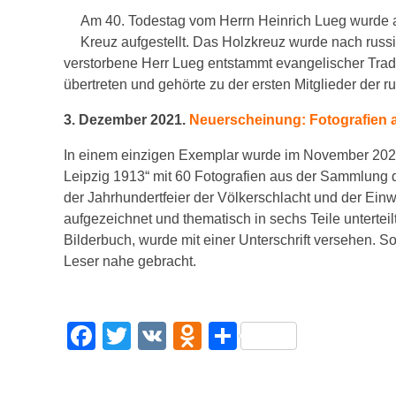
Am 40. Todestag vom Herrn Heinrich Lueg wurde a
Kreuz aufgestellt. Das Holzkreuz wurde nach russi
verstorbene Herr Lueg entstammt evangelischer Tradit
übertreten und gehörte zu der ersten Mitglieder der 
3. Dezember 2021.
Neuerscheinung: Fotografien 
In einem einzigen Exemplar wurde im November 2021 
Leipzig 1913“ mit 60 Fotografien aus der Sammlung d
der Jahrhundertfeier der Völkerschlacht und der Ei
aufgezeichnet und thematisch in sechs Teile unterteil
Bilderbuch, wurde mit einer Unterschrift versehen. 
Leser nahe gebracht.
F
T
V
O
T
a
wi
K
d
eil
c
tt
n
e