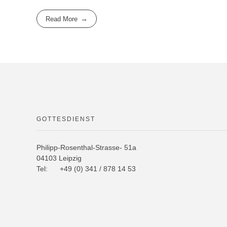
e
er
o
n
Read More
b
kl
o
a
o
ss
k
ni
ki
GOTTESDIENST
Philipp-Rosenthal-Strasse- 51a
04103 Leipzig
Tel: +49 (0) 341 / 878 14 53