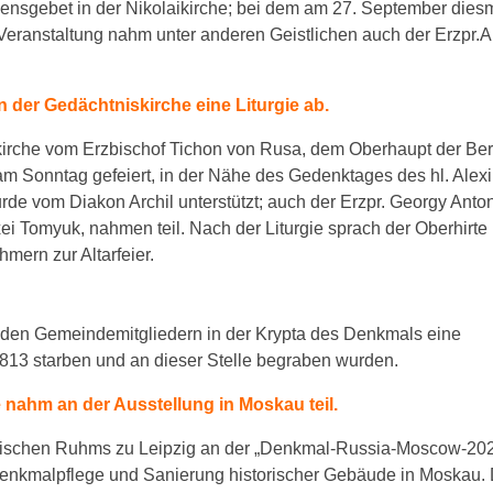
densgebet in der Nikolaikirche; bei dem am 27. September dies
Veranstaltung nahm unter anderen Geistlichen auch der Erzpr.A
in der Gedächtniskirche eine Liturgie ab.
kirche vom Erzbischof Tichon von Rusa, dem Oberhaupt der Ber
l am Sonntag gefeiert, in der Nähe des Gedenktages des hl. Alex
rde vom Diakon Archil unterstützt; auch der Erzpr. Georgy Ant
xei Tomyuk, nahmen teil. Nach der Liturgie sprach der Oberhirte
hmern zur Altarfeier.
d den Gemeindemitgliedern in der Krypta des Denkmals eine
1813 starben und an dieser Stelle begraben wurden.
nahm an der Ausstellung in Moskau teil.
sischen Ruhms zu Leipzig an der „Denkmal-Russia-Moscow-2021
Denkmalpflege und Sanierung historischer Gebäude in Moskau. 