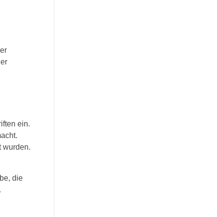
er
der
ften ein.
macht.
t wurden.
be, die
.