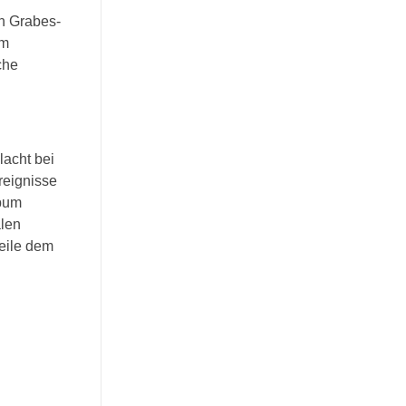
in Grabes-
em
che
lacht bei
reignisse
lbum
alen
teile dem