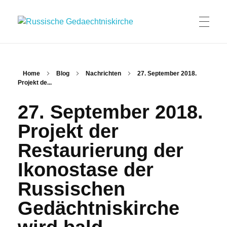
Russische Gedaechtniskirche
Russische Gemeinde und Kirche in Leipzig
HAUPTSEITE
Home
Blog
Nachrichten
27. September 2018.
Projekt de...
NACHRICHTEN
27. September 2018.
Projekt der
GOTTESDIENSTE
Restaurierung der
Ikonostase der
Russischen
GEMEINDE
Gedächtniskirche
Besucherinformation