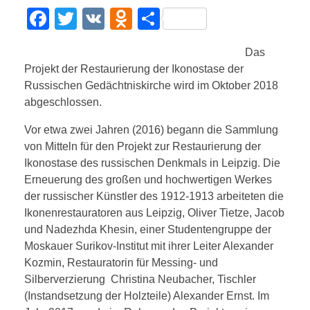
F
T
V
O
T
a
wi
K
d
eil
日本語
Das
c
tt
n
e
Projekt der Restaurierung der Ikonostase der
e
er
o
n
Russischen Gedächtniskirche wird im Oktober 2018
b
kl
abgeschlossen.
o
a
Vor etwa zwei Jahren (2016) begann die Sammlung
o
ss
von Mitteln für den Projekt zur Restaurierung der
Ikonostase des russischen Denkmals in Leipzig. Die
k
ni
Erneuerung des großen und hochwertigen Werkes
ki
der russischer Künstler des 1912-1913 arbeiteten die
Ikonenrestauratoren aus Leipzig, Oliver Tietze, Jacob
und Nadezhda Khesin, einer Studentengruppe der
Moskauer Surikov-Institut mit ihrer Leiter Alexander
Kozmin, Restauratorin für Messing- und
Silberverzierung Christina Neubacher, Tischler
(Instandsetzung der Holzteile) Alexander Ernst. Im