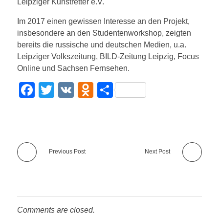
Leipziger Kunstretter e.V.
Im 2017 einen gewissen Interesse an den Projekt,
insbesondere an den Studentenworkshop, zeigten
bereits die russische und deutschen Medien, u.a.
Leipziger Volkszeitung, BILD-Zeitung Leipzig, Focus
Online und Sachsen Fernsehen.
F
T
V
O
T
a
wi
K
d
eil
c
tt
n
e
e
er
o
n
b
kl
Previous Post
Next Post
o
a
o
ss
k
ni
Comments are closed.
ki