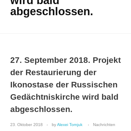
wird bald
РУССКИЙ
abgeschlossen.
Kontakt
Gottesdienste
DEUTSCH
Wohltätigkeit
Aktivitäten
ENGLISH
27. September 2018. Projekt
Das Projekt der Ikonenwand
Geschichte
der Restaurierung der
in Europa
Fotos
ITALIANO
Ikonostase der Russischen
in Deutschland
Ansichten
Gedächtniskirche wird bald
in Leipzig
Statistik der Taufen
FRANÇAIS
abgeschlossen.
23. Oktober 2018
by
Alexei Tomjuk
Nachrichten
УКРАЇНСЬКА