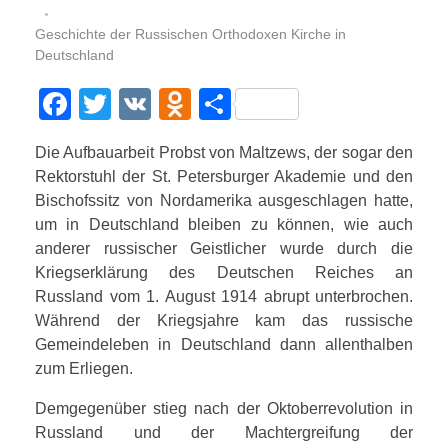
РУССКИЙ
Geschichte der Russischen Orthodoxen Kirche in
Kontakt
Deutschland
Gottesdienste
F
T
V
O
T
DEUTSCH
a
wi
K
d
eil
Wohltätigkeit
Die Aufbauarbeit Probst von Maltzews, der sogar den
c
tt
n
e
Aktivitäten
Rektorstuhl der St. Petersburger Akademie und den
ENGLISH
e
er
o
n
Bischofssitz von Nordamerika ausgeschlagen hatte,
Das Projekt der Ikonenwand
Geschichte
b
kl
um in Deutschland bleiben zu können, wie auch
anderer russischer Geistlicher wurde durch die
o
a
in Europa
Fotos
ITALIANO
Kriegserklärung des Deutschen Reiches an
o
ss
Russland vom 1. August 1914 abrupt unterbrochen.
in Deutschland
Ansichten
k
ni
Während der Kriegsjahre kam das russische
Gemeindeleben in Deutschland dann allenthalben
in Leipzig
Statistik der Taufen
ki
FRANÇAIS
zum Erliegen.
Demgegenüber stieg nach der Oktoberrevolution in
Russland und der Machtergreifung der
УКРАЇНСЬКА