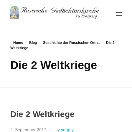
Russische Gedaechtniskirche
Russische Gemeinde und Kirche in Leipzig
HAUPTSEITE
Home
Blog
Geschichte der Russischen Orth...
Die 2
Weltkriege
NACHRICHTEN
Die 2 Weltkriege
GOTTESDIENSTE
GEMEINDE
Die 2 Weltkriege
2. September 2017
by
sergey
Besucherinformation