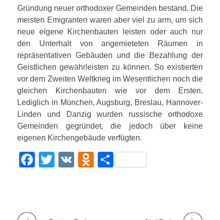
Gründung neuer orthodoxer Gemeinden bestand. Die
meisten Emigranten waren aber viel zu arm, um sich
neue eigene Kirchenbauten leisten oder auch nur
den Unterhalt von angemieteten Räumen in
repräsentativen Gebäuden und die Bezahlung der
Geistlichen gewährleisten zu können. So existierten
vor dem Zweiten Weltkrieg im Wesentlichen noch die
gleichen Kirchenbauten wie vor dem Ersten.
Lediglich in München, Augsburg, Breslau, Hannover-
Linden und Danzig wurden russische orthodoxe
Gemeinden gegründet, die jedoch über keine
eigenen Kirchengebäude verfügten.
F
T
V
O
T
a
wi
K
d
eil
c
tt
n
e
e
er
o
n