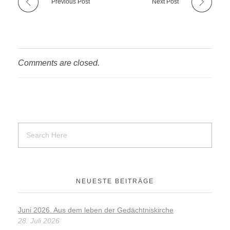
b
kl
Previous Post
Next Post
o
a
o
ss
k
ni
Comments are closed.
ki
NEUESTE BEITRÄGE
Juni 2026. Aus dem leben der Gedächtniskirche
28. Juli 2026