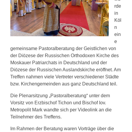
rde
in
Köl
日本語
n
ein
e
gemeinsame Pastoralberatung der Geistlichen von
der Diözese der Russischen Orthodoxen Kirche des
Moskauer Patriarchats in Deutschland und der
Diözese der Russischen Auslandskirche eröffnet. Am
Treffen nahmen viele Vertreter verschiedener Städte
bzw. Kirchengemeinden aus ganz Deutschland teil.
Die Plenarsitzung „Pastoralberatung“ unter dem
Vorsitz von Erzbischof Tichon und Bischof Iov.
Metropolit Mark wandte sich per Videolink an die
Teilnehmer des Treffens.
Im Rahmen der Beratung waren Vorträge über die