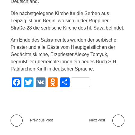
Deutschland.
Die nächstgelegene Kirche für die Serben aus
Leipzig ist nun Berlin, wo sich in der Ruppiner-
Straße-28 die serbische Kirche des hl. Sava befindet.
Am Ende des Sakramentes wurden der serbische
Priester und alle Gäste vom Hauptgeistlichen der
Gedächtniskirche, Erzpriester Alexey Tomyuk,
begrüßt; er überreichte ihnen ein neues Buch S.H.
Patriarchen Kirill in deutscher Sprache.
F
T
V
O
T
a
wi
K
d
eil
c
tt
n
e
e
er
o
n
b
kl
Previous Post
Next Post
o
a