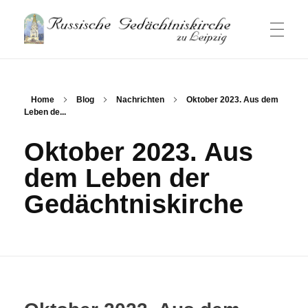
Russische Gedaechtniskirche
Russische Gemeinde und Kirche in Leipzig
HAUPTSEITE
Home
Blog
Nachrichten
Oktober 2023. Aus dem
Leben de...
NACHRICHTEN
Oktober 2023. Aus
dem Leben der
GOTTESDIENSTE
Gedächtniskirche
GEMEINDE
Besucherinformation