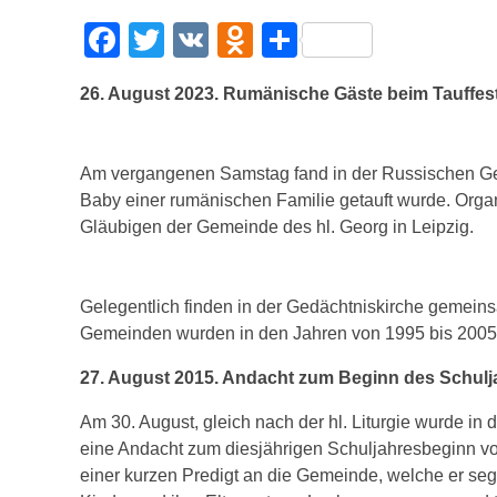
F
T
V
O
T
a
wi
K
d
eil
26. August 2023. Rumänische Gäste beim Tauffest
c
tt
n
e
e
er
o
n
b
kl
Am vergangenen Samstag fand in der Russischen Gedä
Baby einer rumänischen Familie getauft wurde. Orga
o
a
Gläubigen der Gemeinde des hl. Georg in Leipzig.
o
ss
k
ni
Gelegentlich finden in der Gedächtniskirche gemeinsa
ki
Gemeinden wurden in den Jahren von 1995 bis 2005 
27. August 2015. Andacht zum Beginn des Schulja
Am 30. August, gleich nach der hl. Liturgie wurde in 
eine Andacht zum diesjährigen Schuljahresbeginn vol
einer kurzen Predigt an die Gemeinde, welche er se