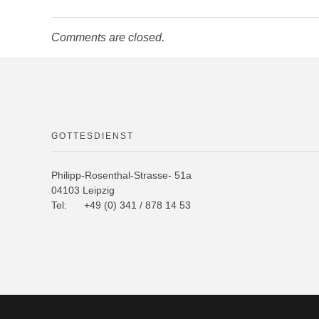
k
ni
ki
Comments are closed.
GOTTESDIENST
Philipp-Rosenthal-Strasse- 51a
04103 Leipzig
Tel: +49 (0) 341 / 878 14 53