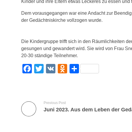
Kinder und ihre Eltern etwas Leckeres zu essen und t
Dem vorausgegangen war eine Andacht zur Beendigun
der Gedächtniskirche vollzogen wurde.
Die Kindergruppe trifft sich in den Räumlichkeiten d
gesungen und gewandert wird. Sie wird von Frau S
20-30 ständige Teilnehmer.
F
T
V
O
T
a
wi
K
d
eil
c
tt
n
e
e
er
o
n
Previous Post
b
kl
o
a
o
ss