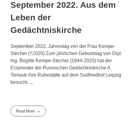
September 2022. Aus dem
РУССКИЙ
Kontakt
Leben der
Gottesdienste
Gedächtniskirche
DEUTSCH
Wohltätigkeit
September 2022. Jahrestag von der Frau Kempe-
Aktivitäten
Stecher (†2020) Zum jährlichen Geburtstag von Dipl.
ENGLISH
Ing. Brigitte Kempe-Stecher (1944-2020) hat der
Das Projekt der Ikonenwand
Geschichte
Erzpriester der Russischen Gedächtniskirche A.
Tomyuk ihre Ruhestätte auf dem Südfriedhof Leipzig
in Europa
Fotos
ITALIANO
besucht. ...
in Deutschland
Ansichten
in Leipzig
Statistik der Taufen
FRANÇAIS
Read More
УКРАЇНСЬКА