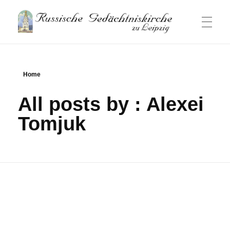
Russische Gedaechtniskirche
Russische Gemeinde und Kirche in Leipzig
HAUPTSEITE
Home
All posts by : Alexei
NACHRICHTEN
Tomjuk
GOTTESDIENSTE
GEMEINDE
Besucherinformation